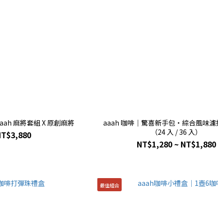
aah 麻將套組 X 原創麻將
aaah 咖啡｜驚喜新手包・綜合風味
（24 入 / 36 入）
NT$3,880
NT$1,280 ~ NT$1,880
最佳組合