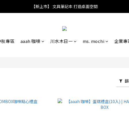
消費滿NT$890享超商取貨免運(限台灣地區)
【新上市】 文具筆記本 打造桌面空間
消費滿NT$890享超商取貨免運(限台灣地區)
中秋專區
aaah 咖啡
川水木日一
ms. mochi
企業專
篩