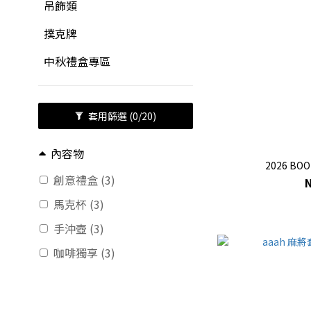
吊飾類
撲克牌
中秋禮盒專區
套用篩選
(0/20)
內容物
2026 B
創意禮盒 (3)
馬克杯 (3)
手沖壺 (3)
咖啡獨享 (3)