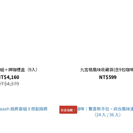
將套組＋牌咖禮盒（9入）
九宮格風味收藏袋(含9包咖啡
NT$4,160
NT$599
NT$4,379
新客推薦！